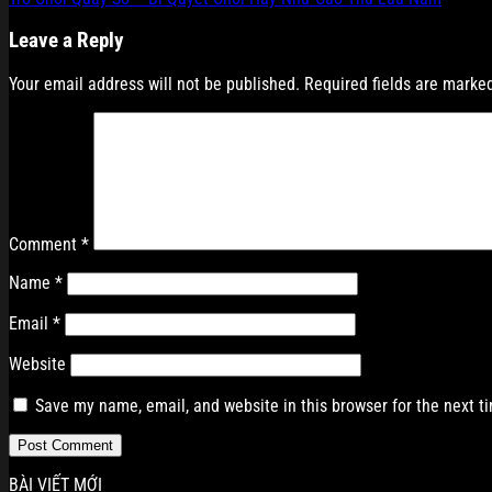
Leave a Reply
Your email address will not be published.
Required fields are mark
Comment
*
Name
*
Email
*
Website
Save my name, email, and website in this browser for the next 
BÀI VIẾT MỚI