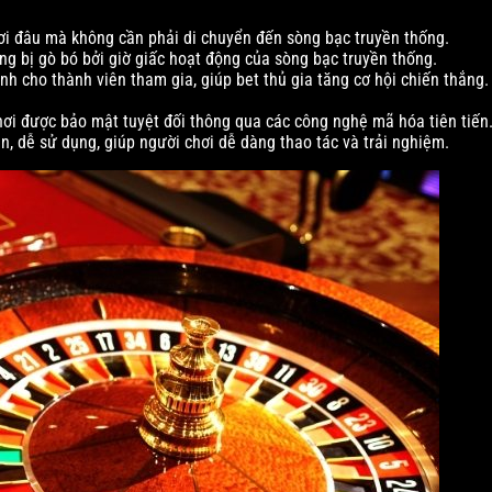
 nơi đâu mà không cần phải di chuyển đến sòng bạc truyền thống.
ng bị gò bó bởi giờ giấc hoạt động của sòng bạc truyền thống.
nh cho thành viên tham gia, giúp bet thủ gia tăng cơ hội chiến thắng
hơi được bảo mật tuyệt đối thông qua các công nghệ mã hóa tiên tiến
an, dễ sử dụng, giúp người chơi dễ dàng thao tác và trải nghiệm.