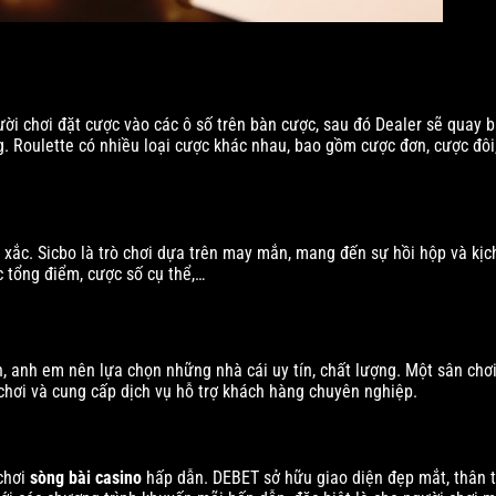
ời chơi đặt cược vào các ô số trên bàn cược, sau đó Dealer sẽ quay 
g. Roulette có nhiều loại cược khác nhau, bao gồm cược đơn, cược đôi
c xắc. Sicbo là trò chơi dựa trên may mắn, mang đến sự hồi hộp và kịc
c tổng điểm, cược số cụ thể,…
n, anh em nên lựa chọn những nhà cái uy tín, chất lượng. Một sân chơ
 chơi và cung cấp dịch vụ hỗ trợ khách hàng chuyên nghiệp.
 chơi
sòng bài casino
hấp dẫn. DEBET sở hữu giao diện đẹp mắt, thân t