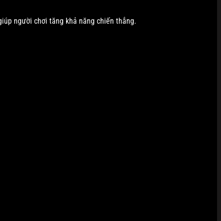
giúp người chơi tăng khả năng chiến thắng.