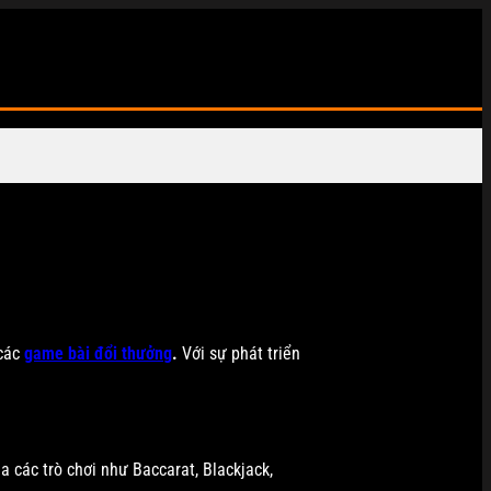
 các
game bài đổi thưởng
.
Với sự phát triển
a các trò chơi như Baccarat, Blackjack,