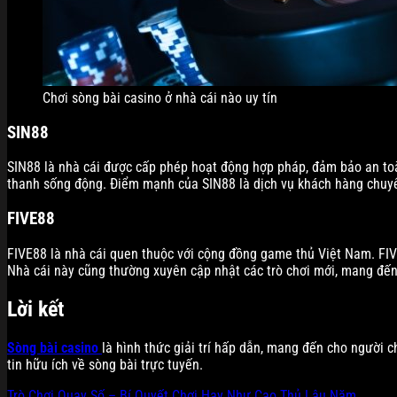
Chơi sòng bài casino ở nhà cái nào uy tín
SIN88
SIN88 là nhà cái được cấp phép hoạt động hợp pháp, đảm bảo an toà
thanh sống động. Điểm mạnh của SIN88 là dịch vụ khách hàng chuyên
FIVE88
FIVE88 là nhà cái quen thuộc với cộng đồng game thủ Việt Nam. FIV
Nhà cái này cũng thường xuyên cập nhật các trò chơi mới, mang đến
Lời kết
Sòng bài casino
là hình thức giải trí hấp dẫn, mang đến cho người 
tin hữu ích về sòng bài trực tuyến.
Trò Chơi Quay Số – Bí Quyết Chơi Hay Như Cao Thủ Lâu Năm