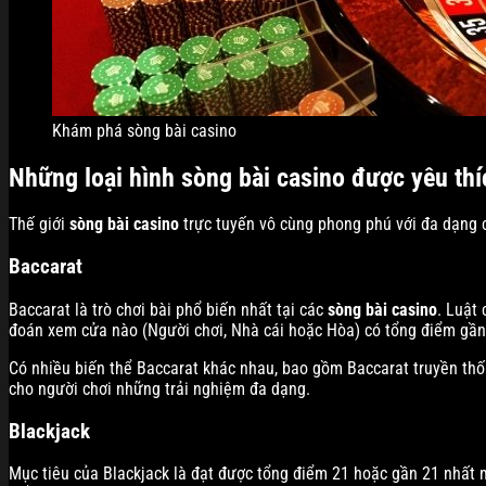
Khám phá sòng bài casino
Những loại hình sòng bài casino được yêu thí
Thế giới
sòng bài casino
trực tuyến vô cùng phong phú với đa dạng c
Baccarat
Baccarat là trò chơi bài phổ biến nhất tại các
sòng bài casino
. Luật
đoán xem cửa nào (Người chơi, Nhà cái hoặc Hòa) có tổng điểm gần
Có nhiều biến thể Baccarat khác nhau, bao gồm Baccarat truyền thố
cho người chơi những trải nghiệm đa dạng.
Blackjack
Mục tiêu của Blackjack là đạt được tổng điểm 21 hoặc gần 21 nhất m