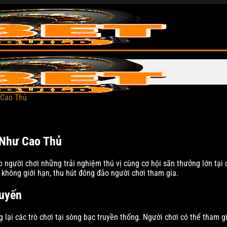
 Cao Thủ
 Như Cao Thủ
o người chơi những trải nghiệm thú vị cùng cơ hội săn thưởng lớn tại
rí không giới hạn, thu hút đông đảo người chơi tham gia.
tuyến
lại các trò chơi tại sòng bạc truyền thống. Người chơi có thể tham gi