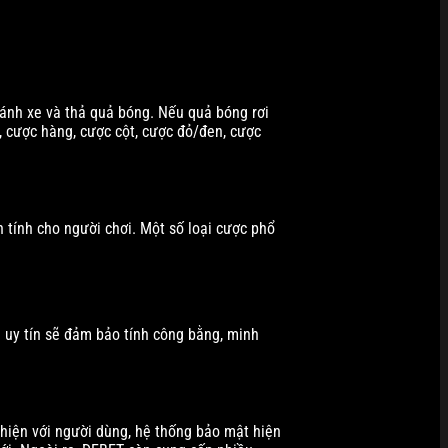
bánh xe và thả quả bóng. Nếu quả bóng rơi
, cược hàng, cược cột, cược đỏ/đen, cược
h tính cho người chơi. Một số loại cược phổ
i uy tín sẽ đảm bảo tính công bằng, minh
hiện với người dùng, hệ thống bảo mật hiện