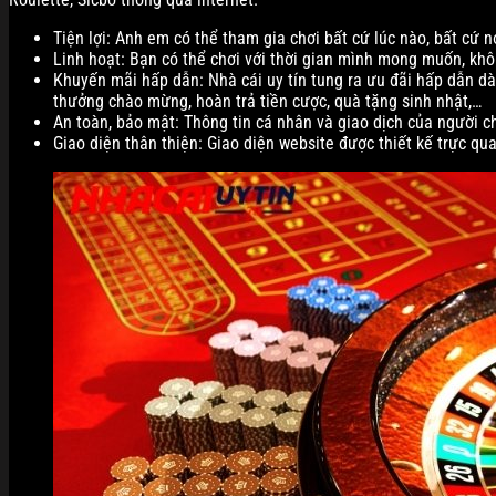
Tiện lợi: Anh em có thể tham gia chơi bất cứ lúc nào, bất cứ
Linh hoạt: Bạn có thể chơi với thời gian mình mong muốn, khô
Khuyến mãi hấp dẫn: Nhà cái uy tín tung ra ưu đãi hấp dẫn dà
thưởng chào mừng, hoàn trả tiền cược, quà tặng sinh nhật,…
An toàn, bảo mật: Thông tin cá nhân và giao dịch của người c
Giao diện thân thiện: Giao diện website được thiết kế trực qu