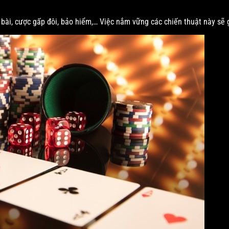
 bài, cược gấp đôi, bảo hiểm,… Việc nắm vững các chiến thuật này sẽ 