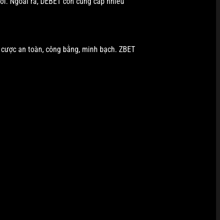
mới. Ngoài ra, DEBET còn cung cấp nhiều
 cược an toàn, công bằng, minh bạch. ZBET